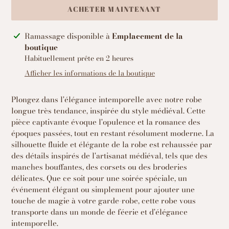
ACHETER MAINTENANT
Ajout
Ramassage disponible à
Emplacement de la
d'un
boutique
produit
Habituellement prête en 2 heures
à
Afficher les informations de la boutique
votre
panier
Plongez dans l'élégance intemporelle avec notre robe
longue très tendance, inspirée du style médiéval. Cette
pièce captivante évoque l'opulence et la romance des
époques passées, tout en restant résolument moderne. La
silhouette fluide et élégante de la robe est rehaussée par
des détails inspirés de l'artisanat médiéval, tels que des
manches bouffantes, des corsets ou des broderies
délicates. Que ce soit pour une soirée spéciale, un
événement élégant ou simplement pour ajouter une
touche de magie à votre garde-robe, cette robe vous
transporte dans un monde de féerie et d'élégance
intemporelle.