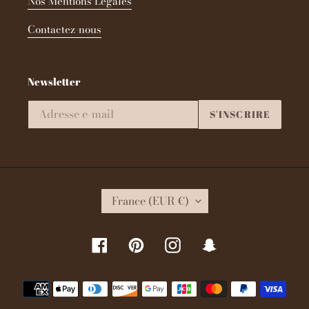
Nos Mentions Légales
Contactez-nous
Newsletter
S'INSCRIRE
P
France (EUR €)
A
Y
S
Facebook
Pinterest
Instagram
Snapchat
/
R
É
Moyens
G
de