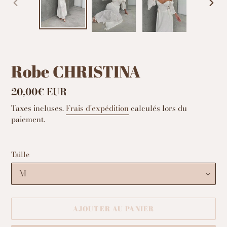
DIAPOSITIVE
DIAP
PRÉCÉDENTE
SUIV
Robe CHRISTINA
Prix
20,00€ EUR
normal
Taxes incluses.
Frais d'expédition
calculés lors du
paiement.
Taille
AJOUTER AU PANIER