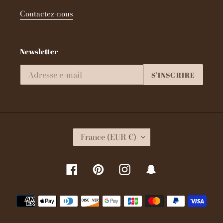
Contactez-nous
Newsletter
S'INSCRIRE
P
France (EUR €)
A
Y
S
Facebook
Pinterest
Instagram
Snapchat
/
R
É
Moyens
G
de
I
paiement