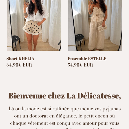
Short KHELIA
Ensemble ESTELLE
Prix
34,90€ EUR
Prix
54,90€ EUR
normal
normal
Bienvenue chez La Délicatesse,
Là où la mode est si raffinée que même vos pyjamas
ont un doctorat en élégance, le petit cocon où
chaque vêtement est conçu avec amour pour vous