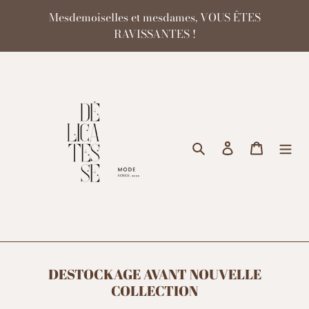
Passer
Mesdemoiselles et mesdames, VOUS ÊTES
au
RAVISSANTES !
contenu
Rechercher
Se connecter
Panier
DESTOCKAGE AVANT NOUVELLE
COLLECTION